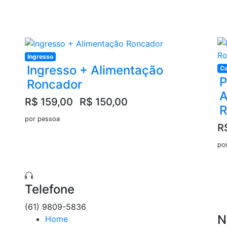
Ingresso
Ingresso + Alimentação
Ca
P
Roncador
A
R$ 159,00
R$ 150,00
R
por pessoa
R
po
Telefone
(61) 9809-5836
N
Home