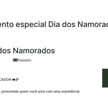
ento especial Dia dos Namora
 dos Namorados
Passeio
NCADOR
❤️🌾
, presenteie quem você ama com uma experiência